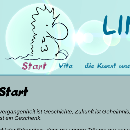
Li
Start
Vita
die Kunst un
Start
Vergangenheit ist Geschichte, Zukunft ist Geheimnis
ist ein Geschenk.
Mit der Erkenntnis, dass wir unsere Träume nur verw