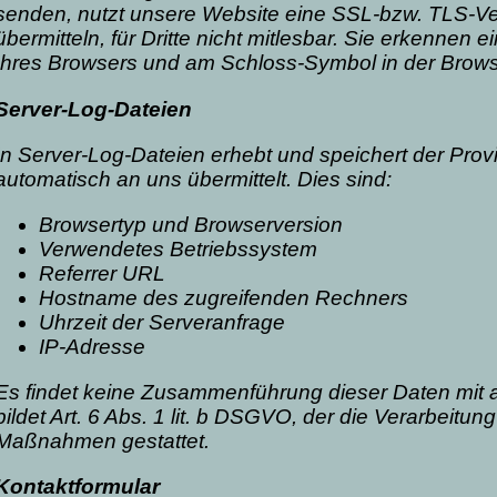
senden, nutzt unsere Website eine SSL-bzw. TLS-Ver
übermitteln, für Dritte nicht mitlesbar. Sie erkennen 
Ihres Browsers und am Schloss-Symbol in der Brows
Server-Log-Dateien
In Server-Log-Dateien erhebt und speichert der Prov
automatisch an uns übermittelt. Dies sind:
Browsertyp und Browserversion
Verwendetes Betriebssystem
Referrer URL
Hostname des zugreifenden Rechners
Uhrzeit der Serveranfrage
IP-Adresse
Es findet keine Zusammenführung dieser Daten mit a
bildet Art. 6 Abs. 1 lit. b DSGVO, der die Verarbeitun
Maßnahmen gestattet.
Kontaktformular